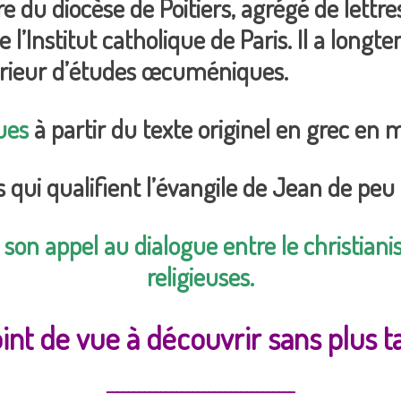
re du diocèse de Poitiers, agrégé de lettr
 l’Institut catholique de Paris. Il a long
périeur d’études œcuméniques.
ues
à partir du texte originel en grec en 
s qui qualifient l’évangile de Jean de p
 son appel au dialogue entre le christia
religieuses.
int de vue à découvrir sans plus ta
___________________________________