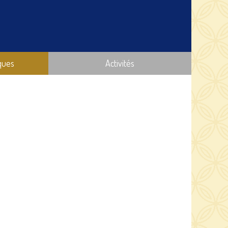
ques
Activités