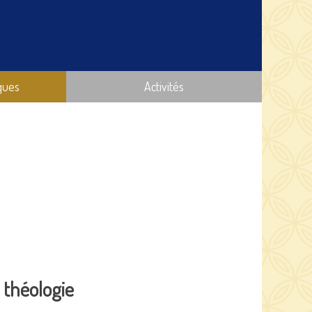
ques
Activités
 théologie