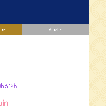
ques
Activités
h à 12h
uin