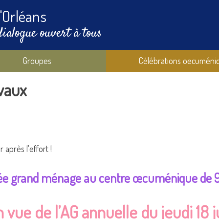
'Orléans
dialogue ouvert à tous
Groupes
Célébrations oecuméni
vaux
 après l'effort !
e grand ménage au centre œcuménique de 9
 vue de l’AG annuelle du jeudi 18 j