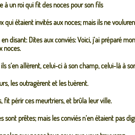
 un roi qui fit des noces pour son fils
 qui étaient invités aux noces; mais ils ne vouluren
 en disant: Dites aux conviés: Voici, j’ai préparé m
ux noces.
 ils s’en allèrent, celui-ci à son champ, celui-là à son
urs, les outragèrent et les tuèrent.
, fit périr ces meurtriers, et brûla leur ville.
ces sont prêtes; mais les conviés n’en étaient pas dig