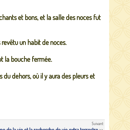
hants et bons, et la salle des noces fut
s revêtu un habit de noces.
eut la bouche fermée.
es du dehors, où il y aura des pleurs et
Suivant
ine de la vie et la recherche de vie extra terrestre
>>