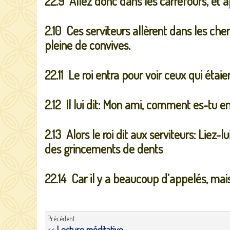
22.9 Allez donc dans les carrefours, et 
2.10 Ces serviteurs allèrent dans les che
pleine de convives.
22.11 Le roi entra pour voir ceux qui étai
2.12 Il lui dit: Mon ami, comment es-tu 
2.13 Alors le roi dit aux serviteurs: Liez-
des grincements de dents
22.14 Car il y a beaucoup d’appelés, mais
Précédent
<<
Lecture méditative