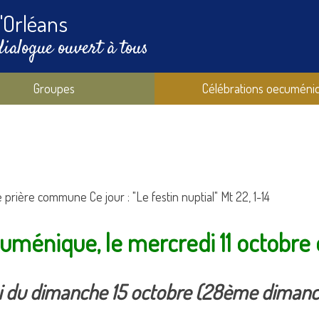
'Orléans
dialogue ouvert à tous
Groupes
Célébrations oecuméni
prière commune Ce jour : "Le festin nuptial" Mt 22, 1-14
ménique, le mercredi 11 octobre 
lui du dimanche 15 octobre (28ème diman