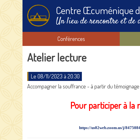
Centre Œcuménique d
Un lieu de rencontre et de 
Conférences
Atelier lecture
Le 08/11/2023 à 20:30
Accompagner la souffrance - à partir du témoignage 
Pour participer à la
https://us02web.zoom.us/j/8