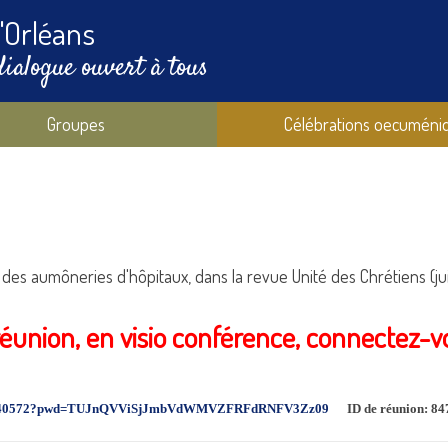
'Orléans
dialogue ouvert à tous
Groupes
Célébrations oecuméni
des aumôneries d'hôpitaux, dans la revue Unité des Chrétiens (jui
 réunion, en visio conférence, connectez-v
4750840572?pwd=TUJnQVViSjJmbVdWMVZFRFdRNFV3Zz09
ID de réunion: 