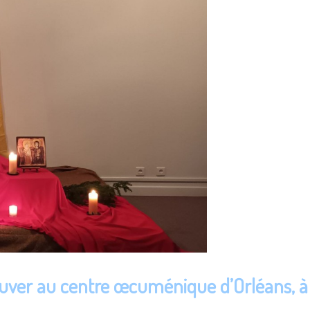
uver au centre œcuménique d’Orléans, à