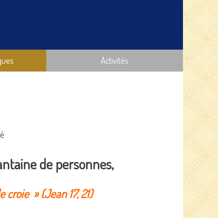
ques
Activités
té
antaine de personnes,
croie » (Jean 17, 21)