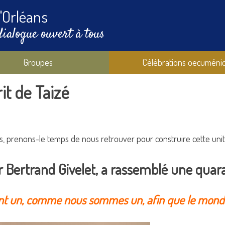
'Orléans
dialogue ouvert à tous
Groupes
Célébrations oecuméni
rit de Taizé
ns, prenons-le temps de nous retrouver pour construire cette uni
r Bertrand Givelet, a rassemblé une quar
ent un, comme nous sommes un, afin que le monde 