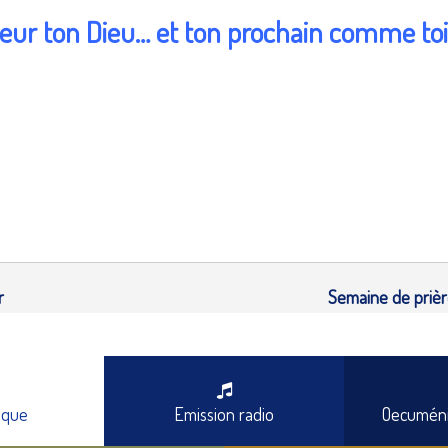
neur ton Dieu… et ton prochain comme to
r
Semaine de prière
èque
Emission radio
Oecuméni