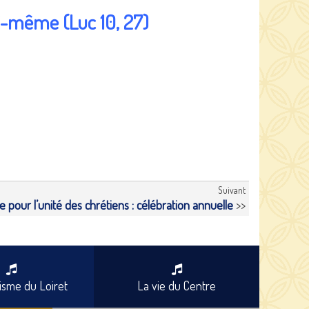
i-même (Luc 10, 27)
Suivant
 pour l’unité des chrétiens : célébration annuelle
>>
sme du Loiret
La vie du Centre