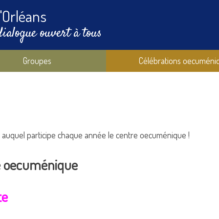
'Orléans
dialogue ouvert à tous
Groupes
Célébrations oecuméni
, auquel participe chaque année le centre oecuménique !
e oecuménique
te