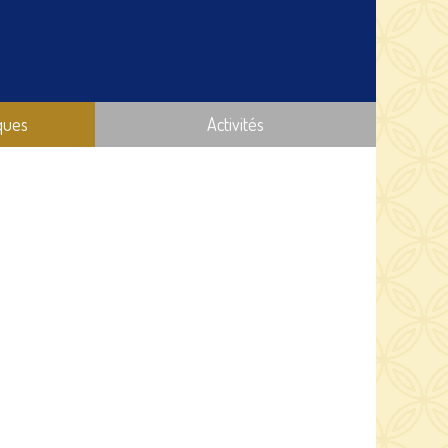
ques
Activités