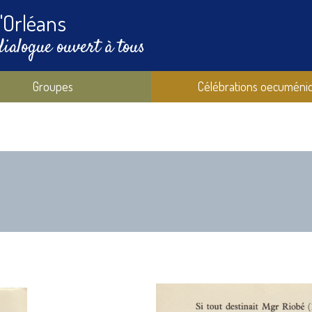
'Orléans
dialogue ouvert à tous
Groupes
Célébrations oecuméni