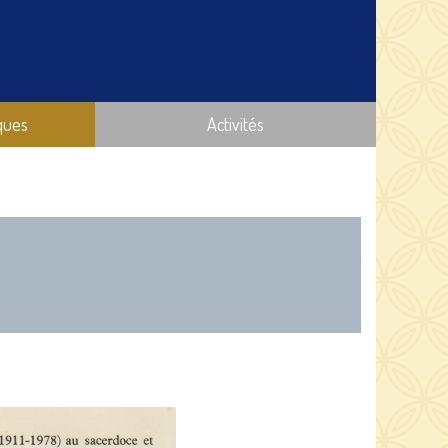
ques
Activités