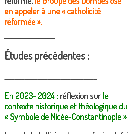
réformé,
le Groupe des Dombes ose
en appeler à une « catholicité
réformée ».
____________________________
Études précédentes :
____________________________
En 2023- 2024 :
réflexion sur
le
contexte historique et théologique du
« Symbole de Nicée-Constantinople »