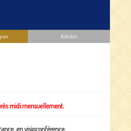
ques
Activités
après midi mensuellement.
tance, en visioconférence.