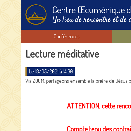
Centre Œcuménique d
Un lieu de rencontre et de 
Conférences
Lecture méditative
Le 18/05/2021 à 14:30
Via ZOOM, partageons ensemble la prière de Jésus po
ATTENTION, cette rencont
Compte tenu des contrain