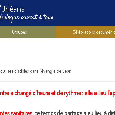
'Orléans
dialogue ouvert à tous
Groupes
Célébrations oecuméni
ur ses disciples dans l'évangile de Jean
re a changé d’heure et de rythme : elle a lieu l’
tes sanitaires
, ce temps de partage a eu lieu à dis