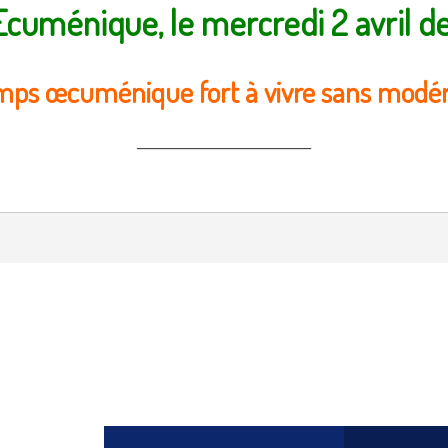
cuménique, le mercredi 2 avril de
mps œcuménique fort à vivre sans modéra
_____________________________