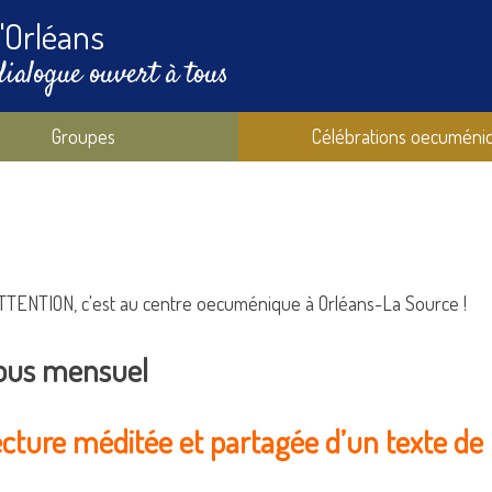
'Orléans
dialogue ouvert à tous
Groupes
Célébrations oecuméni
TTENTION, c'est au centre oecuménique à Orléans-La Source !
ous mensuel
ecture méditée et partagée d’un texte de 