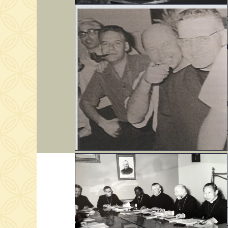
C’est 
Latin
d’Orléa
dans le
Très v
ponctu
Latine.
C’est u
Encore
ardeur
ressour
peuples