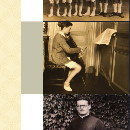
« La m
terme. 