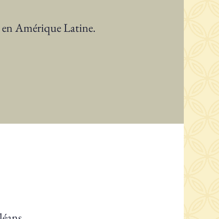
t en Amérique Latine.
léans.