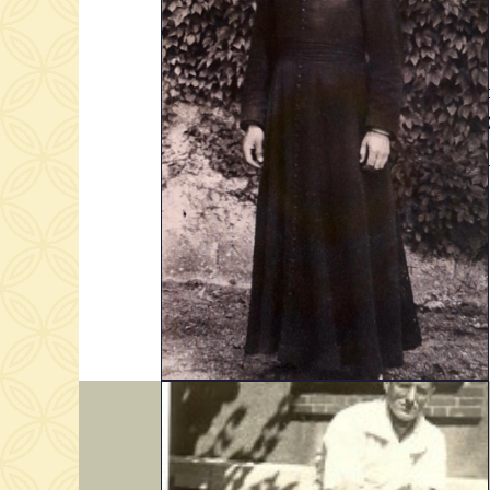
À 18 an
juin 1
aumôni