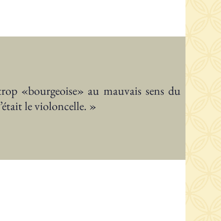
e trop «bourgeoise» au mauvais sens du
tait le violoncelle. »