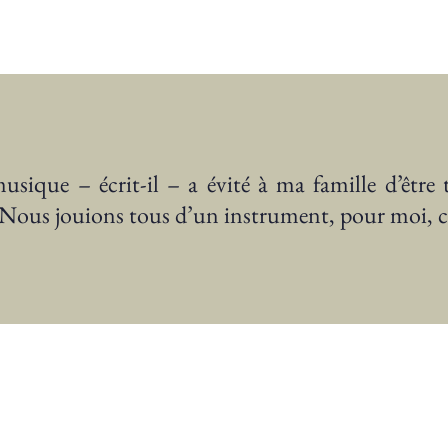
usique – écrit-il – a évité à ma famille d’êtr
Nous jouions tous d’un instrument, pour moi, c’é