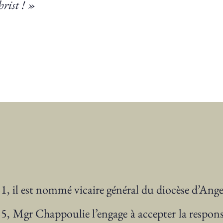
hrist ! »
, il est nommé vicaire général du diocèse d’Ange
, Mgr Chappoulie l’engage à accepter la responsabi