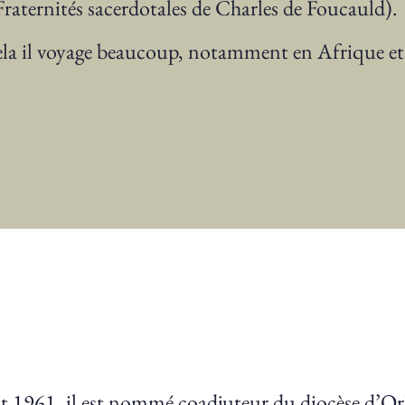
Fraternités sacerdotales de Charles de Foucauld).
ela il voyage beaucoup, notamment en Afrique e
t 1961, il est nommé coadjuteur du diocèse d’Or