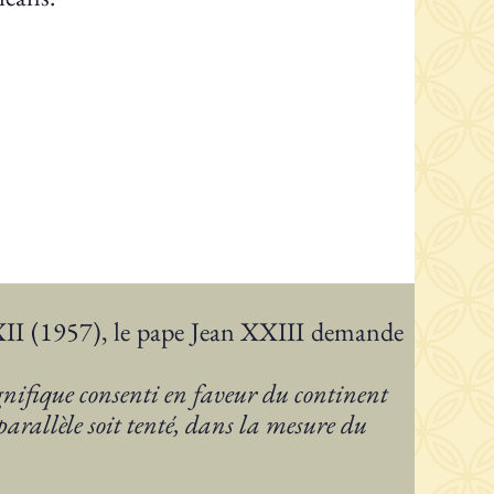
XII (1957), le pape Jean XXIII demande
gnifique consenti en faveur du continent
parallèle soit tenté, dans la mesure du