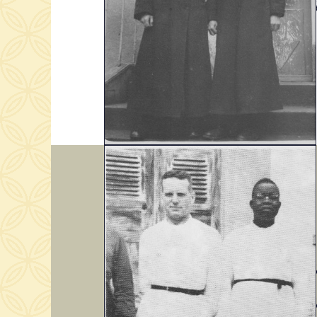
Jésus-C
En 1951
En 1955