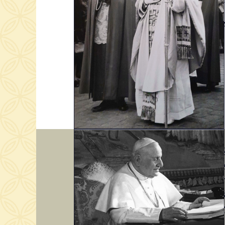
Il en d
En 196
à l’Égl
« Nous 
africai
possibl