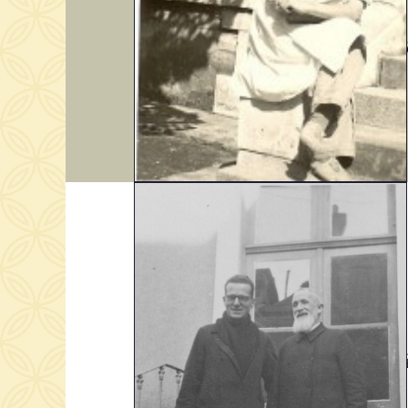
En 1939
En 1945
« C’est 