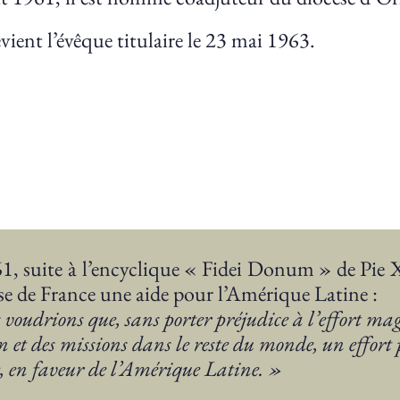
evient l’évêque titulaire le 23 mai 1963.
1, suite à l’encyclique « Fidei Donum » de Pie 
ise de France une aide pour l’Amérique Latine :
voudrions que, sans porter préjudice à l’effort ma
n et des missions dans le reste du monde, un effort 
e, en faveur de l’Amérique Latine. »