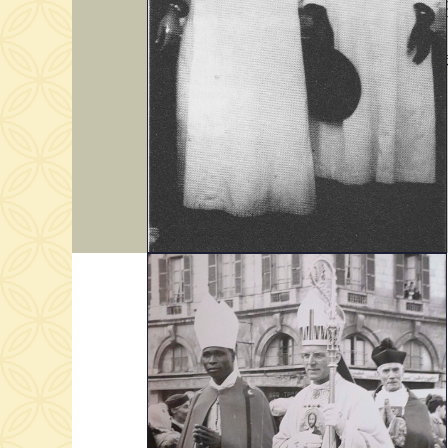
Jésus (
Pour c
En aoû