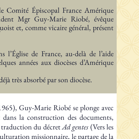
 le Comité Épiscopal France Amérique
ident Mgr Guy-Marie Riobé, évêque
uoist et, comme vicaire général, présent
 l’Église de France, au-delà de l’aide
uelques années aux diocèses d’Amérique
éjà très absorbé par son diocèse.
-1965), Guy-Marie Riobé se plonge avec
et dans la construction des documents,
la traduction du décret
Ad gentes
(Vers les
lturation missionnaire, le partage de la