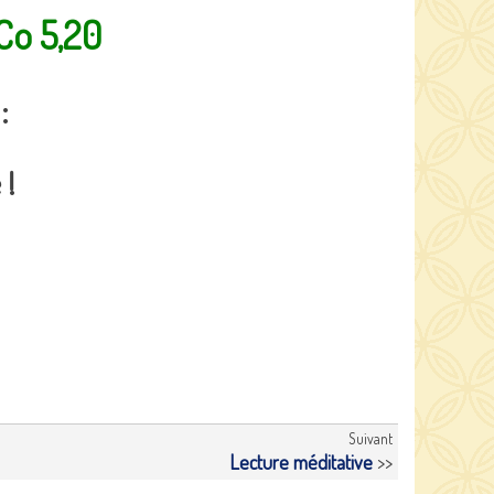
 Co 5,20
:
 !
Suivant
Lecture méditative
>>