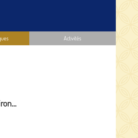
ques
Activités
iron…