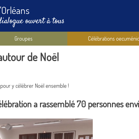
'Orléans
dialogue ouvert à tous
Groupes
Célébrations oecuméni
autour de Noël
pour y célébrer Noël ensemble !
élébration a rassemblé 70 personnes env