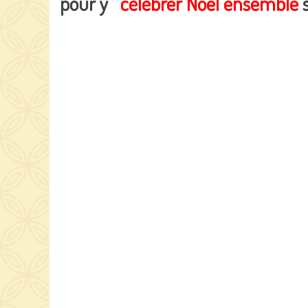
pour y
célébrer Noël ensemble
s