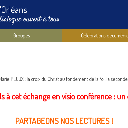
'Orléans
dialogue ouvert à tous
Groupes
Célébrations oecuméni
rie PLOUX : la croix du Christ au fondement de la foi, la seconde
)s à cet échange en visio conférence : un
PARTAGEONS NOS LECTURES !