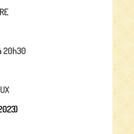
URE
 à 20h30
OUX
2023)