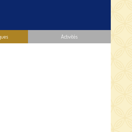
ques
Activités