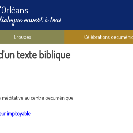
'Orléans
dialogue ouvert à tous
Groupes
Célébrations oecuméni
’un texte biblique
e méditative au centre oecuménique.
teur impitoyable