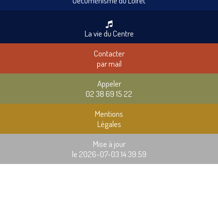
Oecuménisme du Loiret
La vie du Centre
Contacter
par mail
Appeler
02 38 69 15 22
Mentions
Légales
Mise à jour
le 2026-07-03 14:39:59