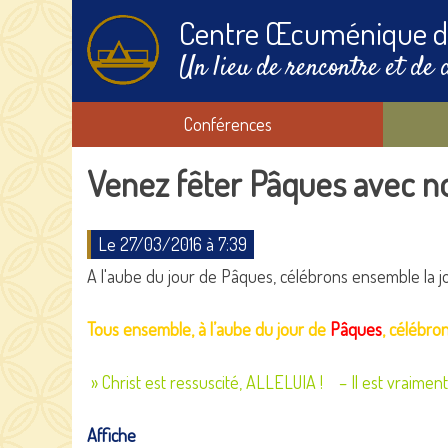
Centre Œcuménique d
Un lieu de rencontre et de 
Conférences
Venez fêter Pâques avec no
Le 27/03/2016 à 7:39
A l'aube du jour de Pâques, célébrons ensemble la jo
Tous ensemble, à l’aube du jour de
Pâques
, célébron
» Christ est ressuscité, ALLELUIA ! – Il est vraiment r
Affiche