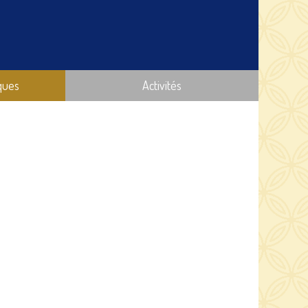
ques
Activités