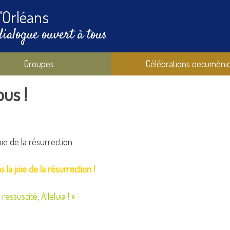
'Orléans
dialogue ouvert à tous
Groupes
Célébrations oecuméni
us !
ie de la résurrection
s la joie de la résurrection !
essuscité, Alleluia ! »