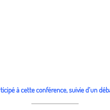
icipé à cette conférence, suivie d’un débat
________________________________