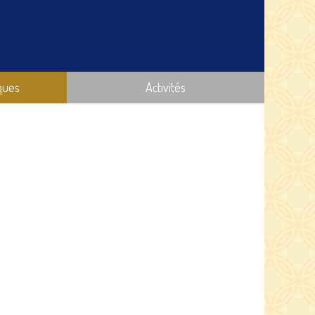
ques
Activités