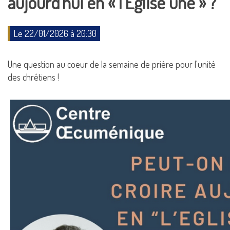
aujourd’hui en « l’Eglise une » ?
Le 22/01/2026 à 20:30
Une question au coeur de la semaine de prière pour l'unité
des chrétiens !