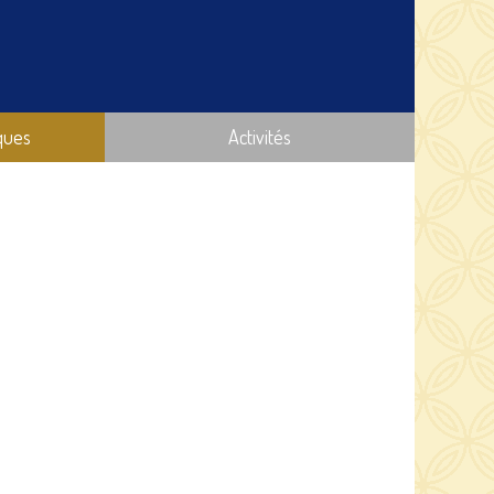
ques
Activités