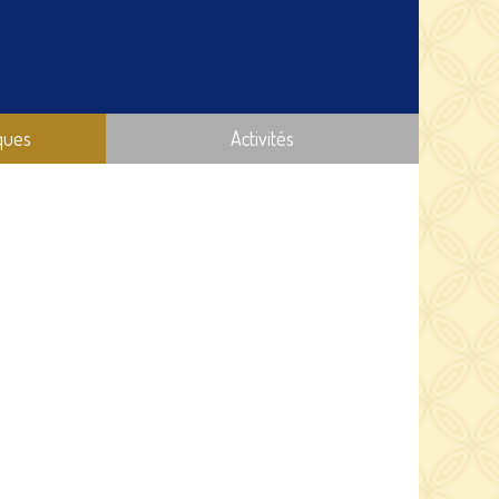
ques
Activités