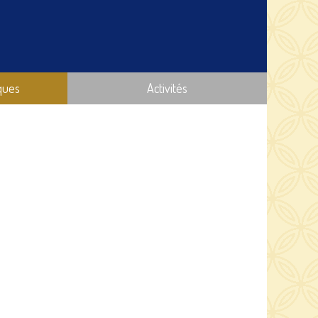
ques
Activités