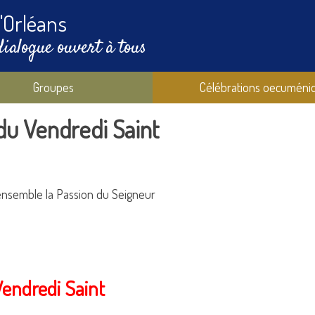
'Orléans
dialogue ouvert à tous
Groupes
Célébrations oecuméni
u Vendredi Saint
semble la Passion du Seigneur
endredi Saint