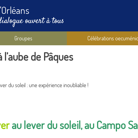
'Orléans
dialogue ouvert à tous
Groupes
Célébrations oecuméni
 l’aube de Pâques
er du soleil : une expérience inoubliable !
ver
au lever du soleil,
au Campo San