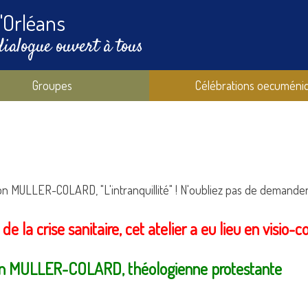
'Orléans
dialogue ouvert à tous
Groupes
Célébrations oecuméni
n MULLER-COLARD, "L'intranquillité" ! N'oubliez pas de demander
 de la crise sanitaire, cet atelier a eu lieu en visio-
rion MULLER-COLARD, théologienne protestante