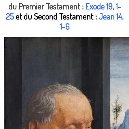
du Premier Testament :
Exode 19, 1-
25
et du Second Testament :
Jean 14,
1-6